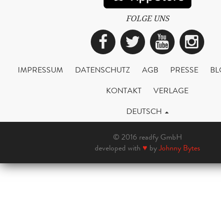
FOLGE UNS
Facebook
Twitter
YouTub
Ins
IMPRESSUM
DATENSCHUTZ
AGB
PRESSE
BL
KONTAKT
VERLAGE
DEUTSCH
© 2016 readfy GmbH
developed with
♥
by
Johnny Bytes