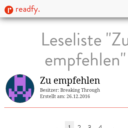
readfy.
Leseliste "Z
empfehlen"
Zu empfehlen
Besitzer: Breaking Through
Erstellt am: 26.12.2016
←
1
2
3
4
→