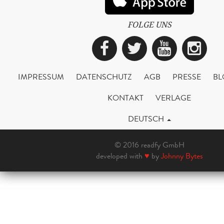
FOLGE UNS
Facebook
Twitter
YouTub
Ins
IMPRESSUM
DATENSCHUTZ
AGB
PRESSE
BL
KONTAKT
VERLAGE
DEUTSCH
© 2016 readfy GmbH
developed with
♥
by
Johnny Bytes