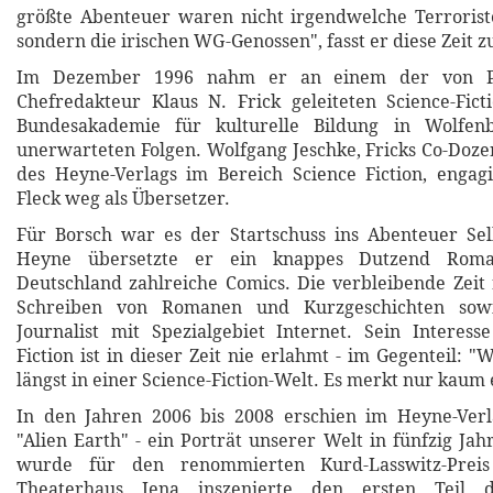
größte Abenteuer waren nicht irgendwelche Terroris
sondern die irischen WG-Genossen", fasst er diese Zeit
Im Dezember 1996 nahm er an einem der von 
Chefredakteur Klaus N. Frick geleiteten Science-Fic
Bundesakademie für kulturelle Bildung in Wolfenb
unerwarteten Folgen. Wolfgang Jeschke, Fricks Co-Doze
des Heyne-Verlags im Bereich Science Fiction, engag
Fleck weg als Übersetzer.
Für Borsch war es der Startschuss ins Abenteuer Sel
Heyne übersetzte er ein knappes Dutzend Roma
Deutschland zahlreiche Comics. Die verbleibende Zeit 
Schreiben von Romanen und Kurzgeschichten sowi
Journalist mit Spezialgebiet Internet. Sein Interes
Fiction ist in dieser Zeit nie erlahmt - im Gegenteil: "
längst in einer Science-Fiction-Welt. Es merkt nur kaum 
In den Jahren 2006 bis 2008 erschien im Heyne-Verla
"Alien Earth" - ein Porträt unserer Welt in fünfzig Jah
wurde für den renommierten Kurd-Lasswitz-Preis
Theaterhaus Jena inszenierte den ersten Teil d