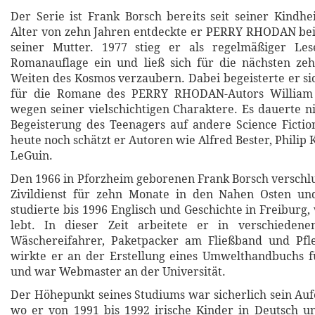
Der Serie ist Frank Borsch bereits seit seiner Kindh
Alter von zehn Jahren entdeckte er PERRY RHODAN bei
seiner Mutter. 1977 stieg er als regelmäßiger Les
Romanauflage ein und ließ sich für die nächsten ze
Weiten des Kosmos verzaubern. Dabei begeisterte er s
für die Romane des PERRY RHODAN-Autors William V
wegen seiner vielschichtigen Charaktere. Es dauerte ni
Begeisterung des Teenagers auf andere Science Fictio
heute noch schätzt er Autoren wie Alfred Bester, Philip 
LeGuin.
Den 1966 in Pforzheim geborenen Frank Borsch verschl
Zivildienst für zehn Monate in den Nahen Osten un
studierte bis 1996 Englisch und Geschichte in Freiburg
lebt. In dieser Zeit arbeitete er in verschiedene
Wäschereifahrer, Paketpacker am Fließband und Pfl
wirkte er an der Erstellung eines Umwelthandbuchs f
und war Webmaster an der Universität.
Der Höhepunkt seines Studiums war sicherlich sein Aufe
wo er von 1991 bis 1992 irische Kinder in Deutsch un