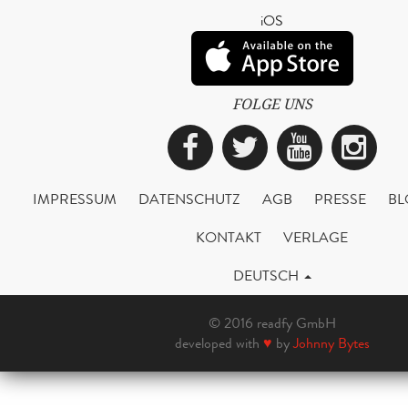
iOS
FOLGE UNS
Facebook
Twitter
YouTub
Ins
IMPRESSUM
DATENSCHUTZ
AGB
PRESSE
BL
KONTAKT
VERLAGE
DEUTSCH
© 2016 readfy GmbH
developed with
♥
by
Johnny Bytes