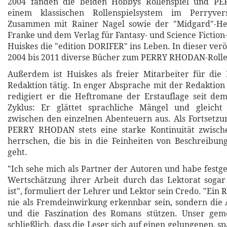
2004 fanden die beiden Hobbys Rollenspiel und 
einem klassischen Rollenspielsystem im Perryv
Zusammen mit Rainer Nagel sowie der "Midgard"-He
Franke und dem Verlag für Fantasy- und Science Fiction-
Huiskes die "edition DORIFER" ins Leben. In dieser verö
2004 bis 2011 diverse Bücher zum PERRY RHODAN-Rolle
Außerdem ist Huiskes als freier Mitarbeiter für d
Redaktion tätig. In enger Absprache mit der Redaktio
redigiert er die Heftromane der Erstauflage seit de
Zyklus: Er glättet sprachliche Mängel und gleicht
zwischen den einzelnen Abenteuern aus. Als Fortsetzu
PERRY RHODAN stets eine starke Kontinuität zwisc
herrschen, die bis in die Feinheiten von Beschreibu
geht.
"Ich sehe mich als Partner der Autoren und habe festge
Wertschätzung ihrer Arbeit durch das Lektorat soga
ist", formuliert der Lehrer und Lektor sein Credo. "Ein 
nie als Fremdeinwirkung erkennbar sein, sondern die 
und die Faszination des Romans stützen. Unser geme
schließlich, dass die Leser sich auf einen gelungenen,