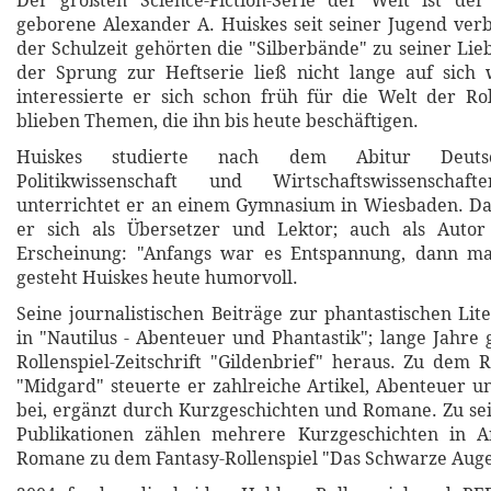
Der größten Science-Fiction-Serie der Welt ist de
geborene Alexander A. Huiskes seit seiner Jugend ve
der Schulzeit gehörten die "Silberbände" zu seiner Lie
der Sprung zur Heftserie ließ nicht lange auf sich
interessierte er sich schon früh für die Welt der Rol
blieben Themen, die ihn bis heute beschäftigen.
Huiskes studierte nach dem Abitur Deutsch
Politikwissenschaft und Wirtschaftswissenscha
unterrichtet er an einem Gymnasium in Wiesbaden. Da
er sich als Übersetzer und Lektor; auch als Autor
Erscheinung: "Anfangs war es Entspannung, dann mac
gesteht Huiskes heute humorvoll.
Seine journalistischen Beiträge zur phantastischen Lit
in "Nautilus - Abenteuer und Phantastik"; lange Jahre
Rollenspiel-Zeitschrift "Gildenbrief" heraus. Zu dem R
"Midgard" steuerte er zahlreiche Artikel, Abenteuer 
bei, ergänzt durch Kurzgeschichten und Romane. Zu sei
Publikationen zählen mehrere Kurzgeschichten in A
Romane zu dem Fantasy-Rollenspiel "Das Schwarze Auge