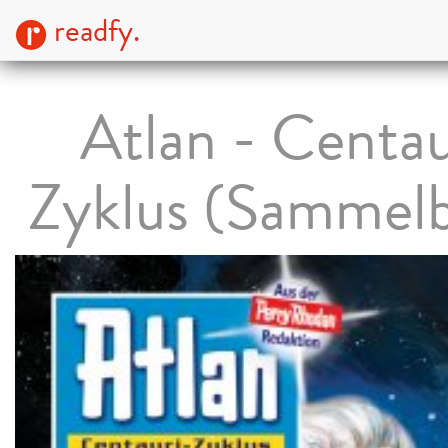
readfy.
Atlan - Centau
Zyklus (Sammel