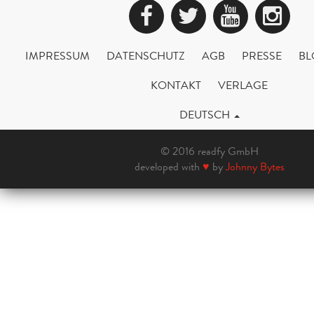
Facebook
Twitter
YouTub
Ins
IMPRESSUM
DATENSCHUTZ
AGB
PRESSE
BL
KONTAKT
VERLAGE
DEUTSCH
© 2016 readfy GmbH
developed with
♥
by
Johnny Bytes