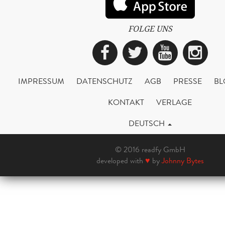
FOLGE UNS
Facebook
Twitter
YouTub
Ins
IMPRESSUM
DATENSCHUTZ
AGB
PRESSE
BL
KONTAKT
VERLAGE
DEUTSCH
© 2016 readfy GmbH
developed with
♥
by
Johnny Bytes