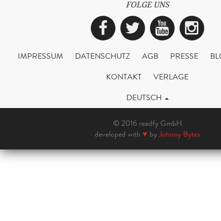
FOLGE UNS
Facebook
Twitter
YouTub
Ins
IMPRESSUM
DATENSCHUTZ
AGB
PRESSE
BL
KONTAKT
VERLAGE
DEUTSCH
© 2016 readfy GmbH
developed with
♥
by
Johnny Bytes