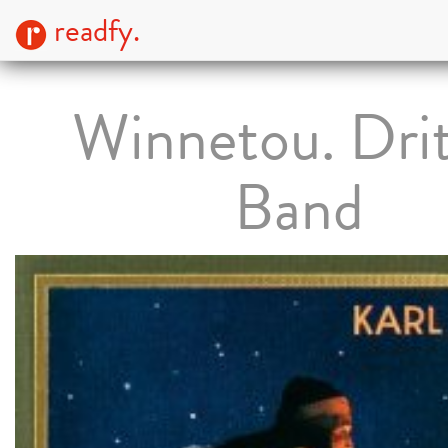
readfy.
Winnetou. Drit
Band