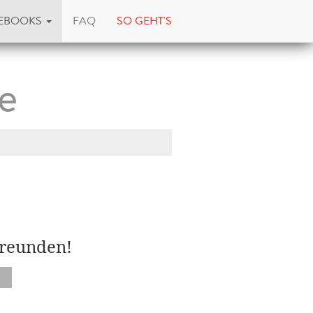
EBOOKS
FAQ
SO GEHT'S
e
Freunden!