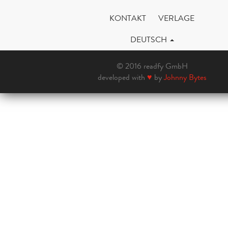
KONTAKT
VERLAGE
DEUTSCH
© 2016 readfy GmbH
developed with
♥
by
Johnny Bytes