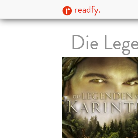
readfy.
Die Lege