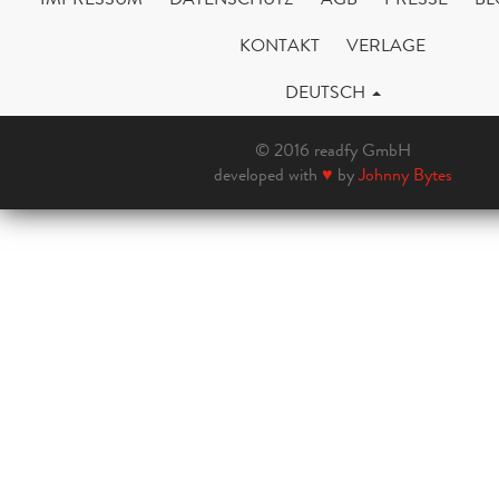
KONTAKT
VERLAGE
DEUTSCH
© 2016 readfy GmbH
developed with
♥
by
Johnny Bytes