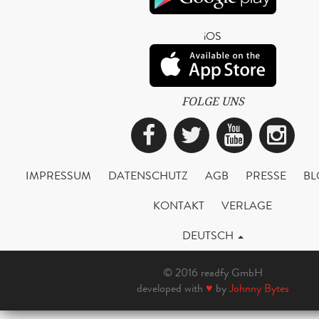
iOS
FOLGE UNS
Facebook
Twitter
YouTub
Ins
IMPRESSUM
DATENSCHUTZ
AGB
PRESSE
BL
KONTAKT
VERLAGE
DEUTSCH
© 2016 readfy GmbH
developed with
♥
by
Johnny Bytes