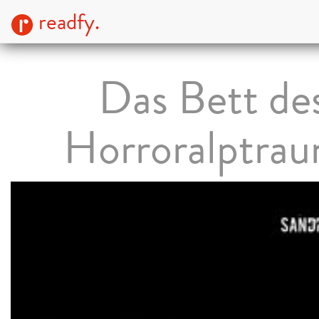
readfy.
Das Bett de
Horroralptra