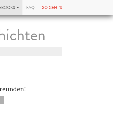
EBOOKS
FAQ
SO GEHT'S
hichten
Freunden!