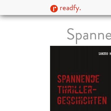
readfy.
Spanne