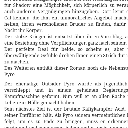
für Shadow eine Möglichkeit, sich körperlich zu ver
auch anderen Vergnügungen hinzugeben. Dort lernt e
Cat kennen, die ihm ein unmoralisches Angebot macht
helfen, ihren verschollenen Bruder zu finden, dafür
Nacht ihr Körper.
Der stolze Krieger ist entsetzt über ihren Vorschlag, 
eine Beziehung ohne Verpflichtungen ganz nach seinem 
Der perfekte Deal für beide, so scheint es, aber
überwältigende Gefühle drohen ihnen einen Strich dur
zu machen.
Des Weiteren enthält dieser Roman noch die Nebenst
Pyro
Der ehemalige Outsider Pyro wurde als Jugendlich
verschleppt und in einem geheimen Regierungs
Kampfmaschine geformt. Nun will er an allen Rache 
Leben zur Hölle gemacht haben.
Sein nächstes Ziel ist der brutale Käfigkämpfer Acid,
seiner Entführer hält. Als Pyro seinem vermeintlichen
folgt, um es zu Ende zu bringen, muss er erkennen
verdammt viel gemeinsam haben und es nicht immer 