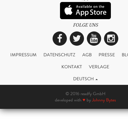
FOLGE UNS
Facebook
Twitter
YouTub
Ins
IMPRESSUM
DATENSCHUTZ
AGB
PRESSE
BL
KONTAKT
VERLAGE
DEUTSCH
© 2016 readfy GmbH
developed with
♥
by
Johnny Bytes