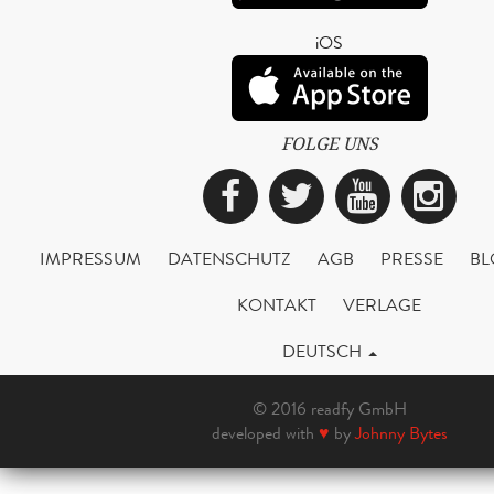
iOS
FOLGE UNS
Facebook
Twitter
YouTub
Ins
IMPRESSUM
DATENSCHUTZ
AGB
PRESSE
BL
KONTAKT
VERLAGE
DEUTSCH
© 2016 readfy GmbH
developed with
♥
by
Johnny Bytes