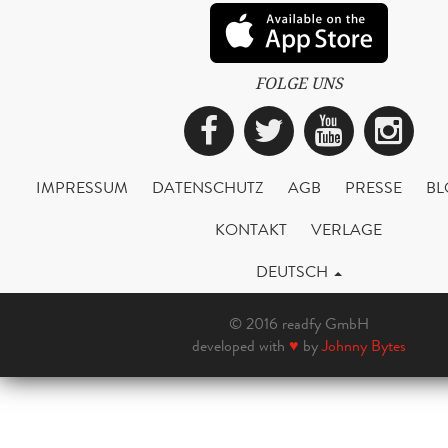
FOLGE UNS
Facebook
Twitter
YouTub
Ins
IMPRESSUM
DATENSCHUTZ
AGB
PRESSE
BL
KONTAKT
VERLAGE
DEUTSCH
© 2016 readfy GmbH
developed with
♥
by
Johnny Bytes