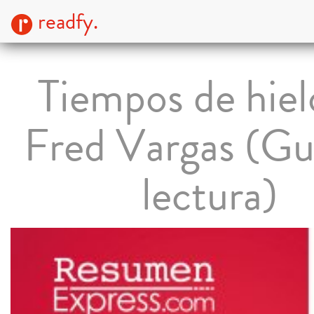
readfy.
Tiempos de hiel
Fred Vargas (Gu
lectura)