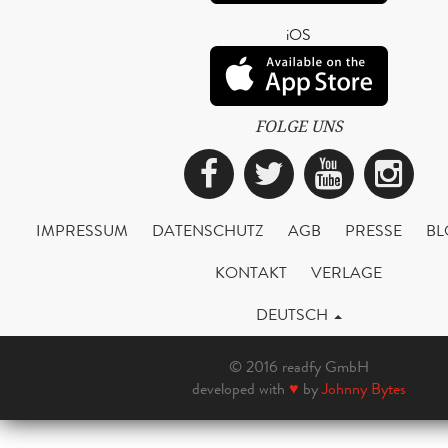
iOS
FOLGE UNS
Facebook
Twitter
YouTub
Ins
IMPRESSUM
DATENSCHUTZ
AGB
PRESSE
BL
KONTAKT
VERLAGE
DEUTSCH
© 2016 readfy GmbH
developed with
♥
by
Johnny Bytes