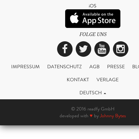
iOS
FOLGE UNS
Facebook
Twitter
YouTub
Ins
IMPRESSUM
DATENSCHUTZ
AGB
PRESSE
BL
KONTAKT
VERLAGE
DEUTSCH
© 2016 readfy GmbH
developed with
♥
by
Johnny Bytes