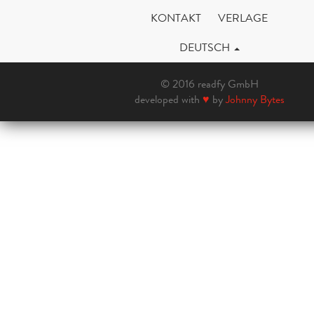
KONTAKT
VERLAGE
DEUTSCH
© 2016 readfy GmbH
developed with
♥
by
Johnny Bytes