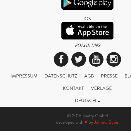
iOS
FOLGE UNS
Facebook
Twitter
YouTub
Ins
IMPRESSUM
DATENSCHUTZ
AGB
PRESSE
BL
KONTAKT
VERLAGE
DEUTSCH
© 2016 readfy GmbH
developed with
♥
by
Johnny Bytes