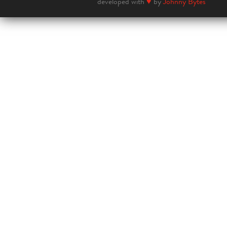
developed with
♥
by
Johnny Bytes