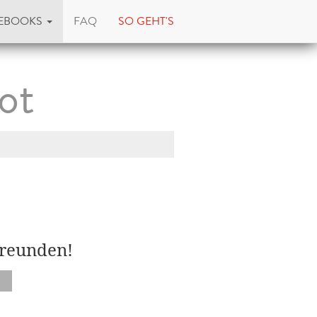
EBOOKS
FAQ
SO GEHT'S
ot
Freunden!