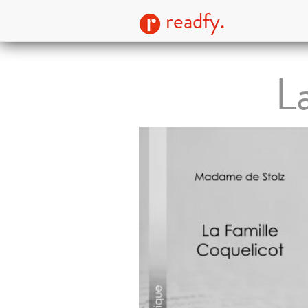
readfy.
L