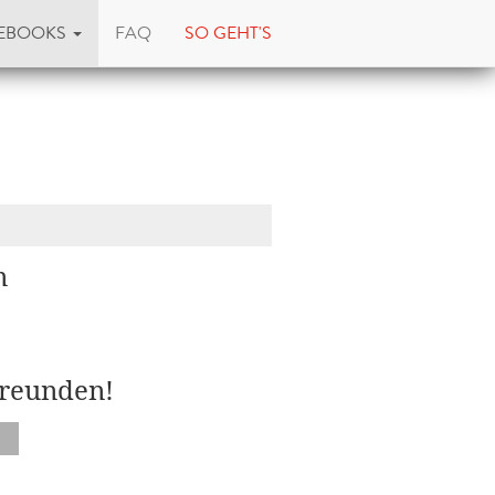
EBOOKS
FAQ
SO GEHT'S
n
Freunden!