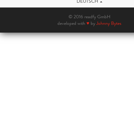
DEUTSCH
© 2016 readfy GmbH
developed with
♥
by
Johnny Bytes