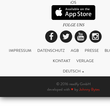
iOS
FOLGE UNS
Facebook
Twitter
YouTub
Ins
IMPRESSUM
DATENSCHUTZ
AGB
PRESSE
BL
KONTAKT
VERLAGE
DEUTSCH
© 2016 readfy GmbH
developed with
♥
by
Johnny Bytes