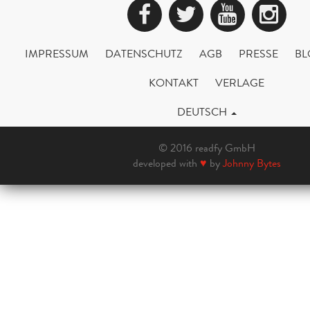
Facebook
Twitter
YouTub
Ins
IMPRESSUM
DATENSCHUTZ
AGB
PRESSE
BL
KONTAKT
VERLAGE
DEUTSCH
© 2016 readfy GmbH
developed with
♥
by
Johnny Bytes