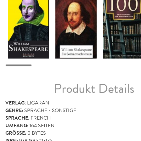
Produkt Details
VERLAG:
LIGARAN
GENRE:
SPRACHE - SONSTIGE
SPRACHE:
FRENCH
UMFANG:
164
SEITEN
GRÖSSE:
0 BYTES
ISBN:
9782335017175