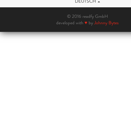
DEUTSCH
© 2016 readfy GmbH
developed with
♥
by
Johnny Bytes