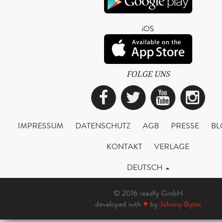
iOS
FOLGE UNS
Facebook
Twitter
YouTub
Ins
IMPRESSUM
DATENSCHUTZ
AGB
PRESSE
BL
KONTAKT
VERLAGE
DEUTSCH
© 2016 readfy GmbH
developed with
♥
by
Johnny Bytes