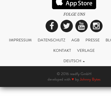
FOLGE UNS
Facebook
Twitter
YouTub
Ins
IMPRESSUM
DATENSCHUTZ
AGB
PRESSE
BL
KONTAKT
VERLAGE
DEUTSCH
© 2016 readfy GmbH
developed with
♥
by
Johnny Bytes