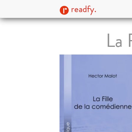
readfy.
La 