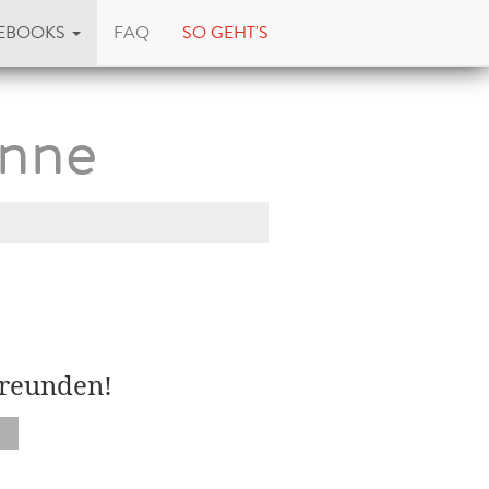
EBOOKS
FAQ
SO GEHT'S
enne
Freunden!