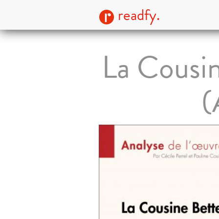
readfy.
La Cousin
(