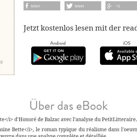
teilen
tweet
+1
Jetzt kostenlos lesen mit der re
Android
iOS
Über das eBook
</i> d'Honoré de Balzac avec l’analyse du PetitLitteraire.
usine Bette</i>, le roman typique du réalisme dans l'oeuv
 œuvre dans une analyse complète et détaillée.