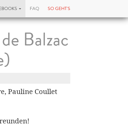
EBOOKS
FAQ
SO GEHT'S
 de Balzac
e)
re, Pauline Coullet
Freunden!