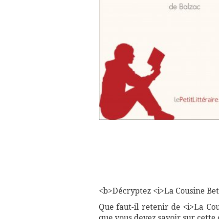
<b>Décryptez <i>La Cousine Bette
Que faut-il retenir de <i>La Co
que vous devez savoir sur cette