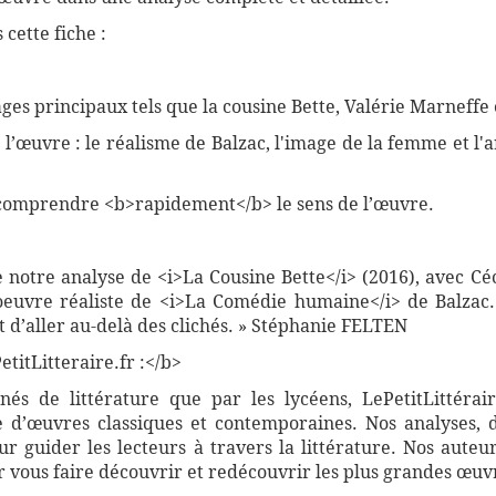
cette fiche :
es principaux tels que la cousine Bette, Valérie Marneffe 
de l’œuvre : le réalisme de Balzac, l'image de la femme et 
comprendre <b>rapidement</b> le sens de l’œuvre.
e notre analyse de <i>La Cousine Bette</i> (2016), avec Céc
oeuvre réaliste de <i>La Comédie humaine</i> de Balzac
 d’aller au-delà des clichés. » Stéphanie FELTEN
titLitteraire.fr :</b>
nnés de littérature que par les lycéens, LePetitLittér
 d’œuvres classiques et contemporaines. Nos analyses, 
 guider les lecteurs à travers la littérature. Nos auteur
vous faire découvrir et redécouvrir les plus grandes œuvr