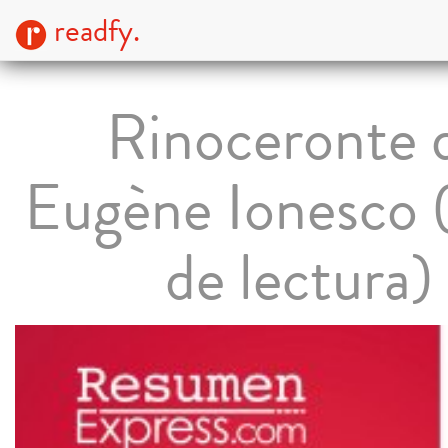
readfy.
Rinoceronte 
Eugène Ionesco 
de lectura)