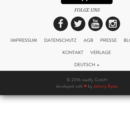
FOLGE UNS
Facebook
Twitter
YouTub
Ins
IMPRESSUM
DATENSCHUTZ
AGB
PRESSE
BL
KONTAKT
VERLAGE
DEUTSCH
© 2016 readfy GmbH
developed with
♥
by
Johnny Bytes