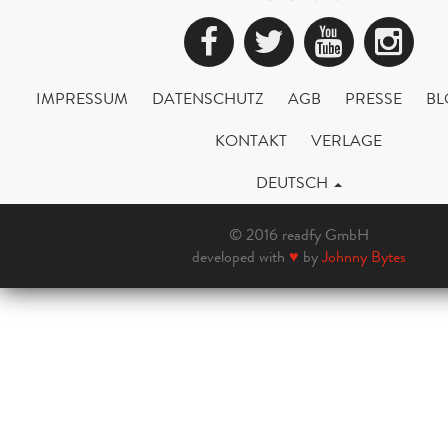
Facebook
Twitter
YouTub
Ins
IMPRESSUM
DATENSCHUTZ
AGB
PRESSE
BL
KONTAKT
VERLAGE
DEUTSCH
© 2016 readfy GmbH
developed with
♥
by
Johnny Bytes