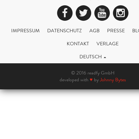
Facebook
Twitter
YouTub
Ins
IMPRESSUM
DATENSCHUTZ
AGB
PRESSE
BL
KONTAKT
VERLAGE
DEUTSCH
© 2016 readfy GmbH
developed with
♥
by
Johnny Bytes