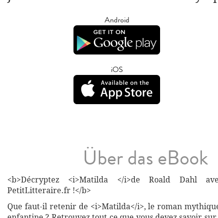
Android
iOS
Über das eBook
<b>Décryptez <i>Matilda </i>de Roald Dahl ave
PetitLitteraire.fr !</b>
Que faut-il retenir de <i>Matilda</i>, le roman mythique
enfantine ? Retrouvez tout ce que vous devez savoir su