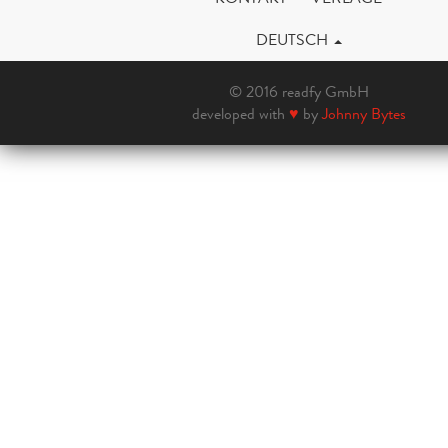
DEUTSCH
© 2016 readfy GmbH
developed with
♥
by
Johnny Bytes