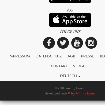
iOS
FOLGE UNS
Facebook
Twitter
YouTub
Ins
IMPRESSUM
DATENSCHUTZ
AGB
PRESSE
BL
KONTAKT
VERLAGE
DEUTSCH
© 2016 readfy GmbH
developed with
♥
by
Johnny Bytes