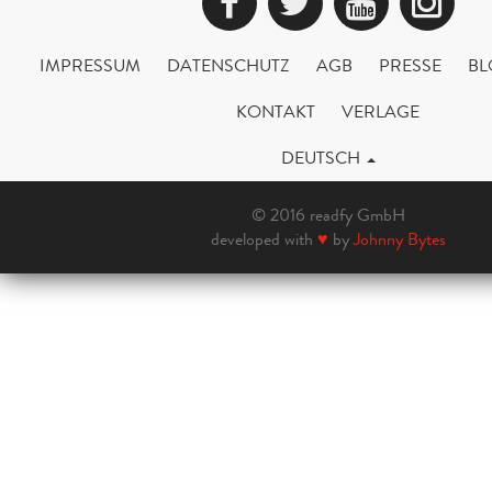
Facebook
Twitter
YouTub
Ins
IMPRESSUM
DATENSCHUTZ
AGB
PRESSE
BL
KONTAKT
VERLAGE
DEUTSCH
© 2016 readfy GmbH
developed with
♥
by
Johnny Bytes