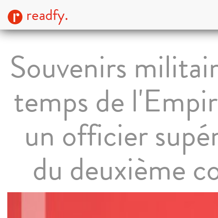
readfy.
Souvenirs militai
temps de l'Empir
un officier supé
du deuxième c