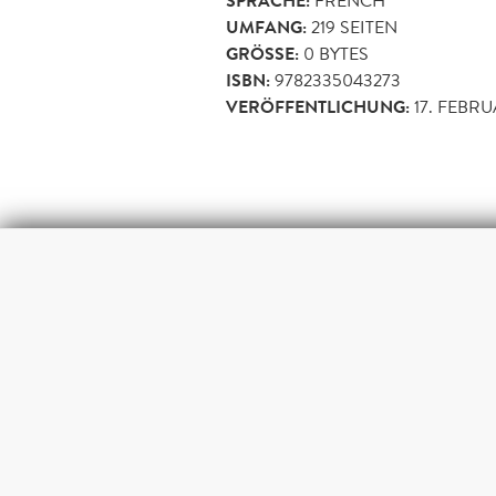
SPRACHE:
FRENCH
UMFANG:
219
SEITEN
GRÖSSE:
0 BYTES
ISBN:
9782335043273
VERÖFFENTLICHUNG:
17. FEBRU