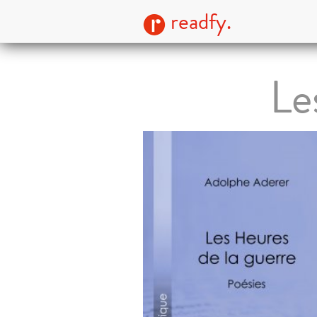
readfy.
Le