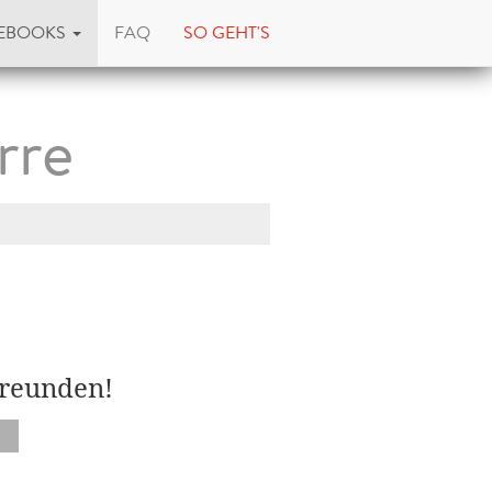
EBOOKS
FAQ
SO GEHT'S
rre
Freunden!