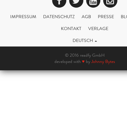
Facebook
Twitter
YouTub
Ins
IMPRESSUM
DATENSCHUTZ
AGB
PRESSE
BL
KONTAKT
VERLAGE
DEUTSCH
© 2016 readfy GmbH
developed with
♥
by
Johnny Bytes