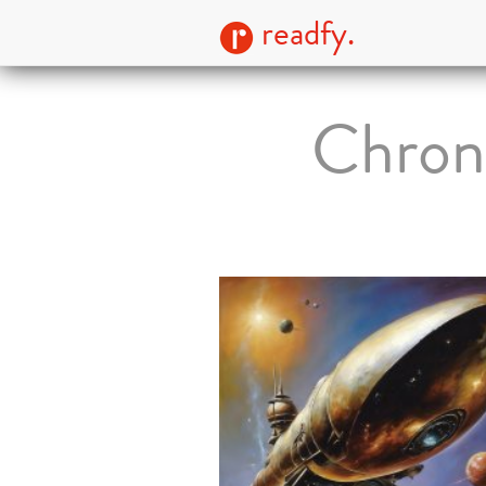
readfy.
Chroni