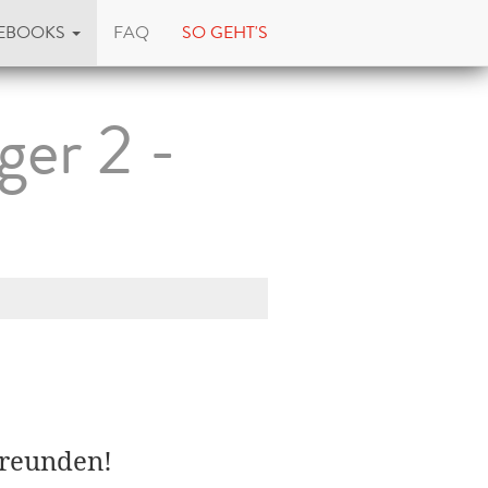
EBOOKS
FAQ
SO GEHT'S
ger 2 -
Freunden!