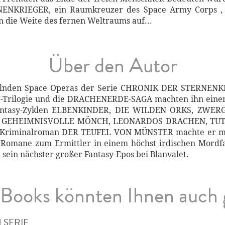
ERNENKRIEGER, ein Raumkreuzer des Space Army Corps ,
n die Weite des fernen Weltraums auf...
Über den Autor
sselnden Space Operas der Serie CHRONIK DER STERNE
Trilogie und die DRACHENERDE-SAGA machten ihn eine
e Fantasy-Zyklen ELBENKINDER, DIE WILDEN ORKS, ZWE
 DER GEHEIMNISVOLLE MÖNCH, LEONARDOS DRACHEN, T
 Kriminalroman DER TEUFEL VON MÜNSTER machte er mi
y-Romane zum Ermittler in einem höchst irdischen Mordf
in nächster großer Fantasy-Epos bei Blanvalet.
Books könnten Ihnen auch 
 SERIE