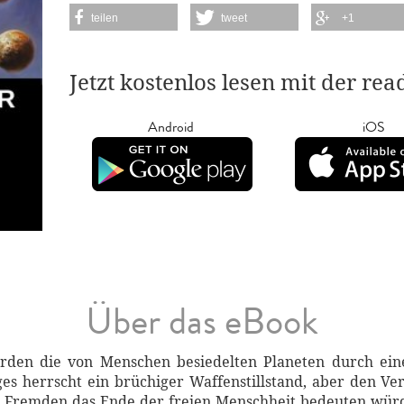
teilen
tweet
+1
Jetzt kostenlos lesen mit der re
Android
iOS
Über das eBook
rden die von Menschen besiedelten Planeten durch eine k
es herrscht ein brüchiger Waffenstillstand, aber den Ver
 Fremden das Ende der freien Menschheit bedeuten würde