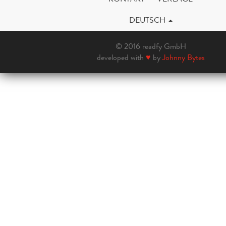
DEUTSCH
© 2016 readfy GmbH
developed with
♥
by
Johnny Bytes