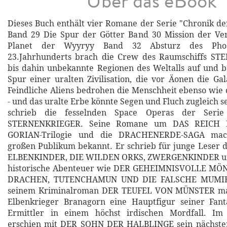
Über das eBook
Dieses Buch enthält vier Romane der Serie "Chronik de
Band 29 Die Spur der Götter Band 30 Mission der Ve
Planet der Wyyryy Band 32 Absturz des Phoe
23.Jahrhunderts brach die Crew des Raumschiffs S
bis dahin unbekannte Regionen des Weltalls auf und b
Spur einer uralten Zivilisation, die vor Äonen die Gal
Feindliche Aliens bedrohen die Menschheit ebenso wie 
- und das uralte Erbe könnte Segen und Fluch zugleich s
schrieb die fesselnden Space Operas der Ser
STERNENKRIEGER. Seine Romane um DAS REICH 
GORIAN-Trilogie und die DRACHENERDE-SAGA mac
großen Publikum bekannt. Er schrieb für junge Leser d
ELBENKINDER, DIE WILDEN ORKS, ZWERGENKINDER u
historische Abenteuer wie DER GEHEIMNISVOLLE M
DRACHEN, TUTENCHAMUN UND DIE FALSCHE MUMIE 
seinem Kriminalroman DER TEUFEL VON MÜNSTER ma
Elbenkrieger Branagorn eine Hauptfigur seiner Fa
Ermittler in einem höchst irdischen Mordfall. I
erschien mit DER SOHN DER HALBLINGE sein nächster