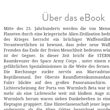
Über das eBook
Mitte des 23. Jahrhunderts werden die von Mensc
Planeten durch eine kriegerische Alien-Zivilisation be
des Krieges herrscht ein brüchiger Waffenstill
Verantwortlichen ist bewusst, dass jeder neue Wa
Fremden das Ende der freien Menschheit bedeuten wür
ist der Gegner. In dieser Zeit bricht die STER
Raumkreuzer des Space Army Corps , unter einem n
gefährlichen Spezialmissionen in die Weite des fernen
Die Riechzunge zuckte nervös aus Marrashtuor
Reptilienmaul. Der Oberste Raumflottenkommandan
Fulirr blickte auf den großen Panoramaschirm.
Lichterscheinung der Porta von Wurmloch Beta war in
mehr als eine Lichtwoche weit mit bloßem Auge z
Wurmloch herum waren sieben Dunkelwelten in ein
Heptagon gruppiert. Eine Hinterlassenschaft jener lege
andernorts als die Alten Götter bezeichnet wurd