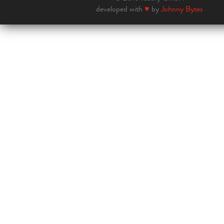
developed with
♥
by
Johnny Bytes