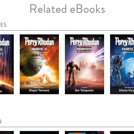
Related eBooks
IES
R