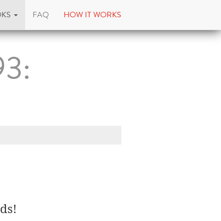
OKS
FAQ
HOW IT WORKS
93:
ds!