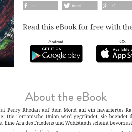
teilen
tweet
+1
Read this eBook for free with th
Android
iOS
About the eBook
naut Perry Rhodan auf dem Mond auf ein havariertes Ra
te. Die Terranische Union wird gegründet, sie beendet d
e. Eine Ära des Friedens und Wohlstands scheint bevorzus