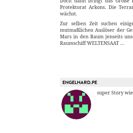
Doch dann bringt das Große I
Protektorat Arkons. Die Terr
wächst.
Zur selben Zeit suchen ein
mutmaßlichen Auslöser der Gene
Mars in den Raum jenseits unse
Raumschiff WELTENSAAT ...
ENGELHARD.PE
super Story wi