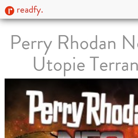
readfy.
Perry Rhodan N
Utopie Terran