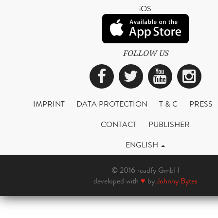
iOS
FOLLOW US
Facebook
Twitter
YouTub
Ins
IMPRINT
DATA PROTECTION
T & C
PRESS
CONTACT
PUBLISHER
ENGLISH
© 2016 readfy GmbH
developed with
♥
by
Johnny Bytes