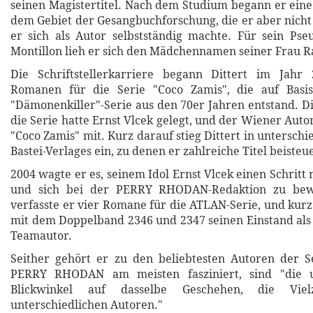
seinen Magistertitel. Nach dem Studium begann er eine
dem Gebiet der Gesangbuchforschung, die er aber nicht f
er sich als Autor selbstständig machte. Für sein Ps
Montillon lieh er sich den Mädchennamen seiner Frau R
Die Schriftstellerkarriere begann Dittert im Jahr
Romanen für die Serie "Coco Zamis", die auf Basis
"Dämonenkiller"-Serie aus den 70er Jahren entstand. D
die Serie hatte Ernst Vlcek gelegt, und der Wiener Auto
"Coco Zamis" mit. Kurz darauf stieg Dittert in unterschi
Bastei-Verlages ein, zu denen er zahlreiche Titel beisteu
2004 wagte er es, seinem Idol Ernst Vlcek einen Schrit
und sich bei der PERRY RHODAN-Redaktion zu bew
verfasste er vier Romane für die ATLAN-Serie, und kurz
mit dem Doppelband 2346 und 2347 seinen Einstand a
Teamautor.
Seither gehört er zu den beliebtesten Autoren der S
PERRY RHODAN am meisten fasziniert, sind "die un
Blickwinkel auf dasselbe Geschehen, die Viel
unterschiedlichen Autoren."