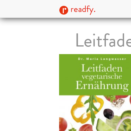
readfy.
Leitfad