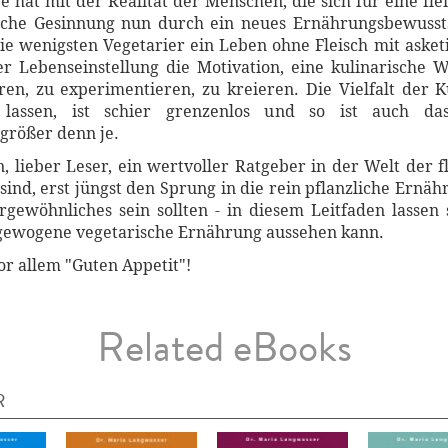
 hat mit der Realität der Menschen, die sich für eine fl
sche Gesinnung nun durch ein neues Ernährungsbewusstse
die wenigsten Vegetarier ein Leben ohne Fleisch mit aske
rer Lebenseinstellung die Motivation, eine kulinarische 
en, zu experimentieren, zu kreieren. Die Vielfalt der 
n lassen, ist schier grenzenlos und so ist auch d
größer denn je.
, lieber Leser, ein wertvoller Ratgeber in der Welt der f
 sind, erst jüngst den Sprung in die rein pflanzliche Ern
gewöhnliches sein sollten - in diesem Leitfaden lassen 
sgewogene vegetarische Ernährung aussehen kann.
or allem "Guten Appetit"!
Related eBooks
R