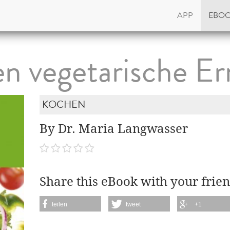
APP
EBO
en vegetarische E
KOCHEN
By Dr. Maria Langwasser
Share this eBook with your frien
teilen
tweet
+1