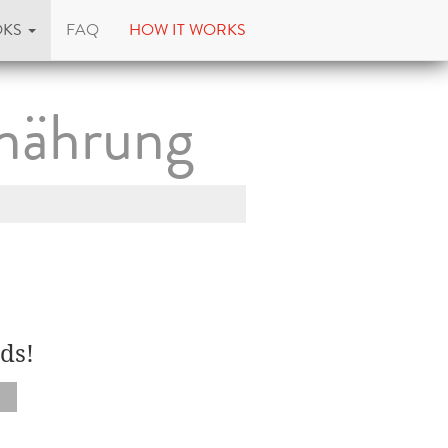
OKS
FAQ
HOW IT WORKS
rnährung
ds!