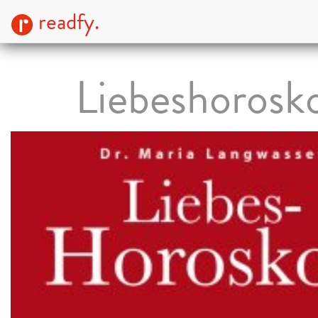
readfy.
Liebeshorosk