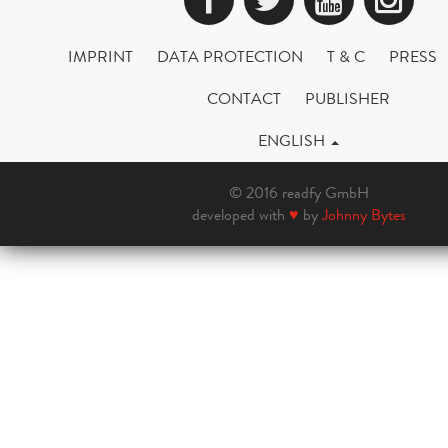
IMPRINT
DATA PROTECTION
T & C
PRESS
CONTACT
PUBLISHER
ENGLISH
© 2016 readfy GmbH
developed with
♥
by
Johnny Bytes