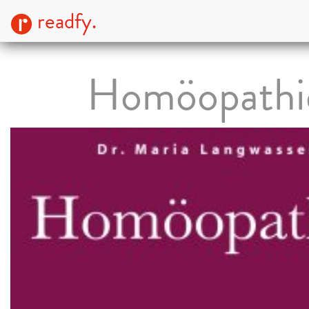
readfy.
Homöopathi