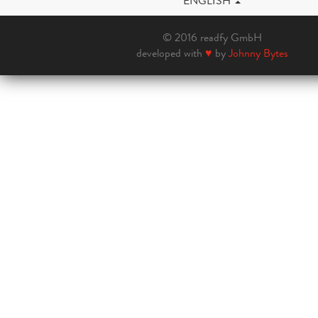
ENGLISH
© 2016 readfy GmbH
developed with
♥
by
Johnny Bytes