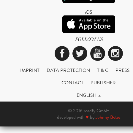
iOS
FOLLOW US
Facebook
Twitter
YouTub
Ins
IMPRINT
DATA PROTECTION
T & C
PRESS
CONTACT
PUBLISHER
ENGLISH
© 2016 readfy GmbH
developed with
♥
by
Johnny Bytes