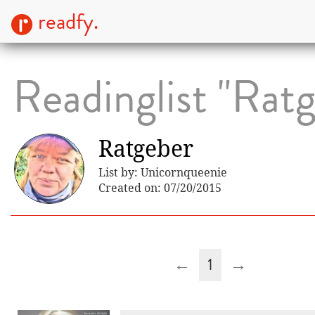
readfy.
Readinglist "Rat
Ratgeber
List by: Unicornqueenie
Created on: 07/20/2015
←
1
→