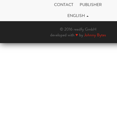
CONTACT
PUBLISHER
ENGLISH
© 2016 readfy GmbH
developed with
♥
by
Johnny Bytes