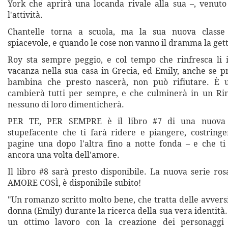
York che aprirà una locanda rivale alla sua –, venuto
l'attività.
Chantelle torna a scuola, ma la sua nuova classe
spiacevole, e quando le cose non vanno il dramma la getta
Roy sta sempre peggio, e col tempo che rinfresca li i
vacanza nella sua casa in Grecia, ed Emily, anche se p
bambina che presto nascerà, non può rifiutare. È u
cambierà tutti per sempre, e che culminerà in un Ri
nessuno di loro dimenticherà.
PER TE, PER SEMPRE è il libro #7 di una nuova 
stupefacente che ti farà ridere e piangere, costringe
pagine una dopo l'altra fino a notte fonda – e che t
ancora una volta dell'amore.
Il libro #8 sarà presto disponibile. La nuova serie ro
AMORE COSÌ, è disponibile subito!
"Un romanzo scritto molto bene, che tratta delle avvers
donna (Emily) durante la ricerca della sua vera identità. 
un ottimo lavoro con la creazione dei personaggi 