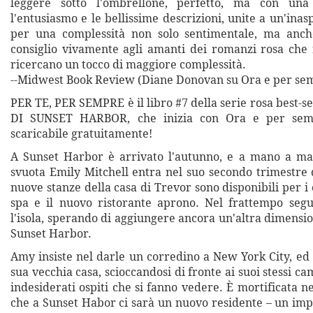
leggere sotto l'ombrellone, perfetto, ma con una
l'entusiasmo e le bellissime descrizioni, unite a un'inas
per una complessità non solo sentimentale, ma anche
consiglio vivamente agli amanti dei romanzi rosa che n
ricercano un tocco di maggiore complessità.
--Midwest Book Review (Diane Donovan su Ora e per se
PER TE, PER SEMPRE è il libro #7 della serie rosa best
DI SUNSET HARBOR, che inizia con Ora e per semp
scaricabile gratuitamente!
A Sunset Harbor è arrivato l'autunno, e a mano a man
svuota Emily Mitchell entra nel suo secondo trimestre 
nuove stanze della casa di Trevor sono disponibili per i c
spa e il nuovo ristorante aprono. Nel frattempo segu
l'isola, sperando di aggiungere ancora un'altra dimension
Sunset Harbor.
Amy insiste nel darle un corredino a New York City, ed
sua vecchia casa, scioccandosi di fronte ai suoi stessi ca
indesiderati ospiti che si fanno vedere. È mortificata n
che a Sunset Habor ci sarà un nuovo residente – un im