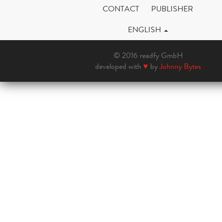
CONTACT
PUBLISHER
ENGLISH
© 2016 readfy GmbH
developed with
♥
by
Johnny Bytes